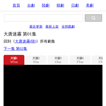
首頁
台劇
陸劇
韓劇
日劇
美劇
最近更新
最新上架
全部戲劇
大唐迷霧 第01集
回到《
大唐迷霧(陸)
》所有劇集
下一集 第02集
片源1
片源2
片源3
片源4
片源5
MYun
IYun
LYun
FYun
UYun