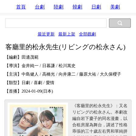
首頁
台劇
陸劇
韓劇
日劇
美劇
最近更新
最新上架
全部戲劇
客廳里的松永先生(リビングの松永さん)
【編劇】田邊茂範
【導演】金井純一 / 日暮謙 / 松川嵩史
【主演】中島健人 / 高橋光 / 向井康二 / 藤原大祐 / 大久保櫻子
【類型】日劇 / 喜劇 / 愛情
【首播】2024-01-09(日本)
《客廳里的松永先生》：又名
リビングの松永さん。本劇改
編自岩下慶子的同名漫畫，以
合租房屋為舞台，講述了性格
乖張的三十歲左右男和單純拼