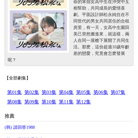
命的笨拙女高中生在沖突中互
相幫助，共同成長的愛情喜
劇。平面設計師松永純住在不
同世代的男女共同居住的合租
房里，有一天，女高中生園田
美己突然搬進來，就這樣，兩
人在同一屋檐下展開了共同生
活。那麽，這份超過10歲年齡
差的戀愛，究竟會怎麽發展
呢？
【全部劇集】
第01集
第02集
第03集
第04集
第05集
第06集
第07集
第08集
第09集
第10集
第11集
第12集
推薦
(韩) 請回答1988