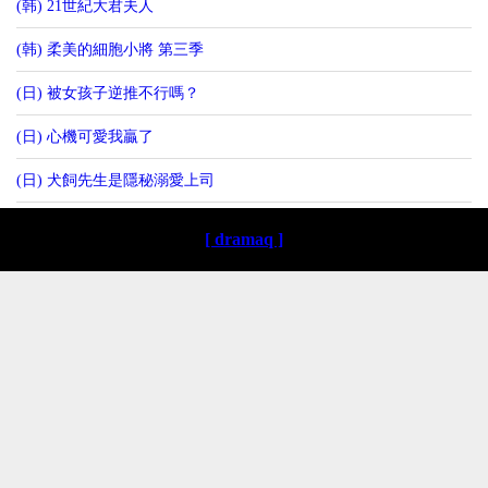
(韩) 21世紀大君夫人
(韩) 柔美的細胞小將 第三季
(日) 被女孩子逆推不行嗎？
(日) 心機可愛我贏了
(日) 犬飼先生是隱秘溺愛上司
[ dramaq ]