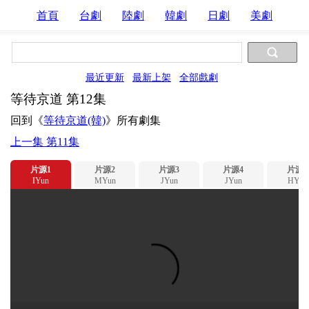
首頁
台劇
陸劇
韓劇
日劇
美劇
最近更新
最新上架
全部戲劇
等待京道 第12集
回到《
等待京道(韓)
》所有劇集
上一集 第11集
片源1
片源2
片源3
片源4
片源5
IYun
MYun
JYun
JYun
HYun