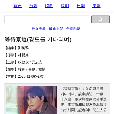
首頁
台劇
陸劇
韓劇
日劇
美劇
最近更新
最新上架
全部戲劇
等待京道(경도를 기다리며)
【編劇】劉英雅
【導演】林賢旭
【主演】樸敘俊 / 元志安
【類型】韓劇 / 喜劇 / 愛情
【首播】2025-12-06(韓國)
《等待京道》：又名경도를
기다리며。該劇講述二十歲二
十八歲，兩次戀愛兩次分手之
後，李京道和徐智友作為報道
出軌緋聞的記者與緋聞主人公