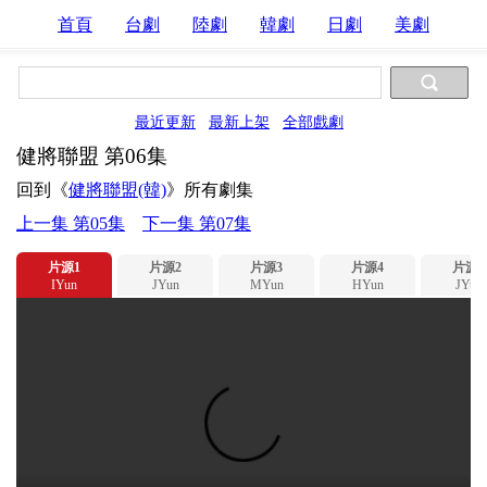
首頁
台劇
陸劇
韓劇
日劇
美劇
最近更新
最新上架
全部戲劇
健將聯盟 第06集
回到《
健將聯盟(韓)
》所有劇集
上一集 第05集
下一集 第07集
片源1
片源2
片源3
片源4
片源5
IYun
JYun
MYun
HYun
JYun