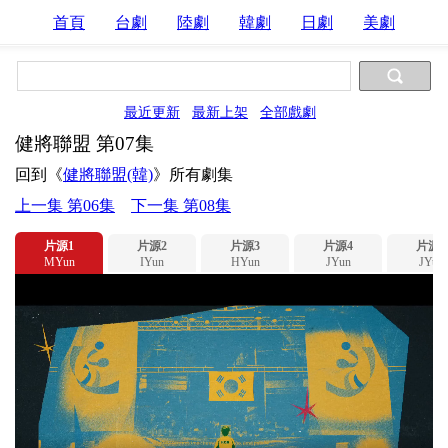
首頁
台劇
陸劇
韓劇
日劇
美劇
最近更新
最新上架
全部戲劇
健將聯盟 第07集
回到《
健將聯盟(韓)
》所有劇集
上一集 第06集
下一集 第08集
片源1
片源2
片源3
片源4
片源5
MYun
IYun
HYun
JYun
JYun