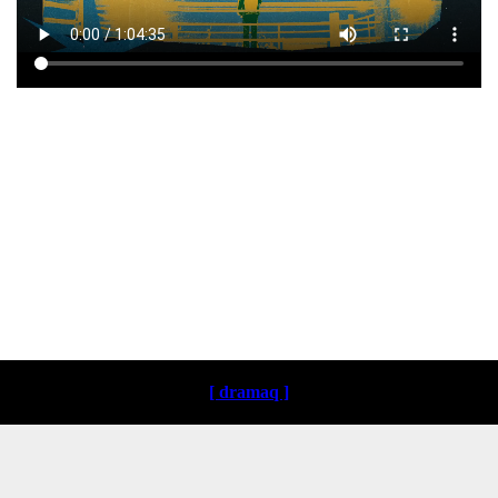
Loading ...
[ dramaq ]