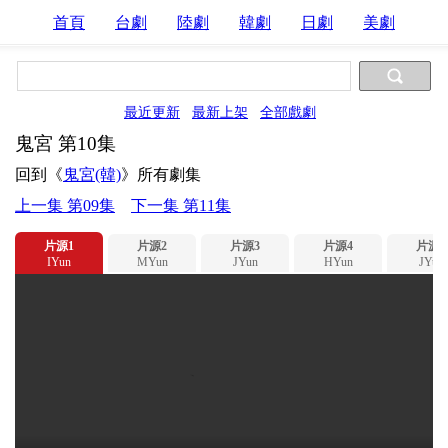
首頁
台劇
陸劇
韓劇
日劇
美劇
最近更新
最新上架
全部戲劇
鬼宮 第10集
回到《
鬼宮(韓)
》所有劇集
上一集 第09集
下一集 第11集
片源1
片源2
片源3
片源4
片源5
IYun
MYun
JYun
HYun
JYun