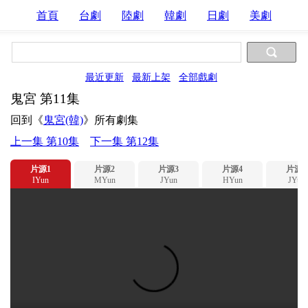
首頁
台劇
陸劇
韓劇
日劇
美劇
最近更新
最新上架
全部戲劇
鬼宮 第11集
回到《
鬼宮(韓)
》所有劇集
上一集 第10集
下一集 第12集
片源1
片源2
片源3
片源4
片源5
IYun
MYun
JYun
HYun
JYun