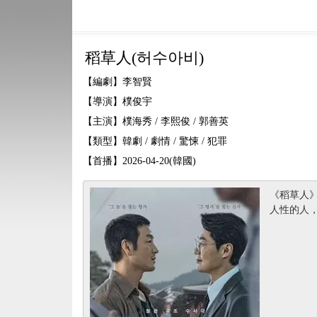
稻草人(허수아비)
【編劇】李智賢
【導演】樸俊宇
【主演】樸海秀 / 李熙俊 / 郭善英
【類型】韓劇 / 劇情 / 驚悚 / 犯罪
【首播】2026-04-20(韓國)
《稻草人
人性的人