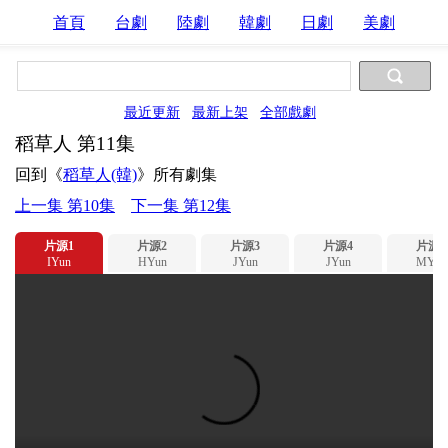
首頁
台劇
陸劇
韓劇
日劇
美劇
最近更新
最新上架
全部戲劇
稻草人 第11集
回到《
稻草人(韓)
》所有劇集
上一集 第10集
下一集 第12集
片源1
片源2
片源3
片源4
片源5
IYun
HYun
JYun
JYun
MYun