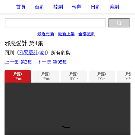
首頁
台劇
陸劇
韓劇
日劇
美劇
最近更新
最新上架
全部戲劇
邪惡愛計 第4集
回到《
邪惡愛計(泰)
》所有劇集
上一集 第3集
下一集 第05集
片源1
片源2
片源3
片源4
片源5
JYun
JYun
HYun
IYun
MYun