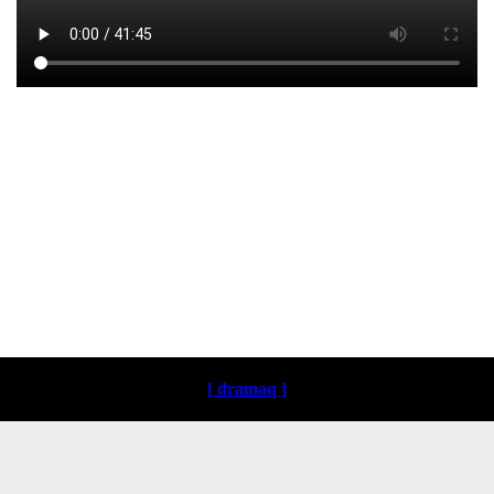
Loading ...
[ dramaq ]