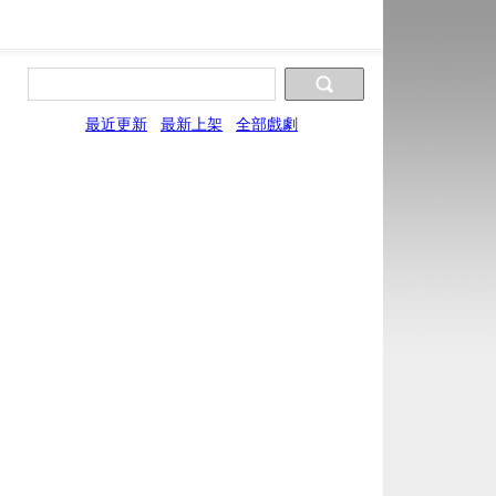
最近更新
最新上架
全部戲劇
片源9
片源10
片源11
片源12
片源13
UYun
FYun
WYun
SYun
YYun