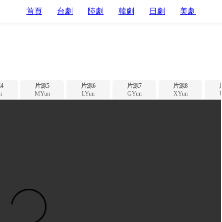
首頁
台劇
陸劇
韓劇
日劇
美劇
4
片源5
片源6
片源7
片源8
n
MYun
LYun
GYun
XYun