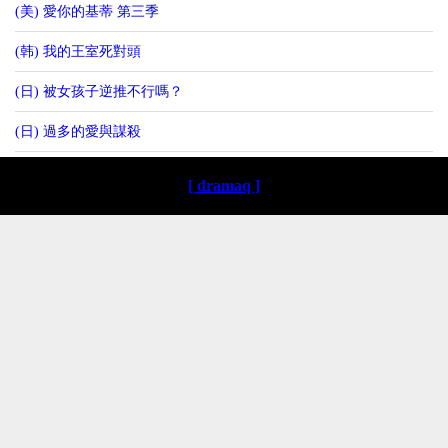
(美) 愛你的基蒂 第三季
(韩) 我的王室死對頭
(日) 被女孩子逆推不行嗎？
(日) 過多的愛與謀殺
[ dramaq ]