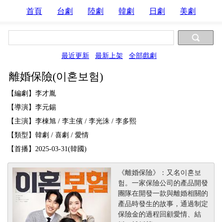
首頁
台劇
陸劇
韓劇
日劇
美劇
最近更新
最新上架
全部戲劇
離婚保險(이혼보험)
【編劇】李才胤
【導演】李元錫
【主演】李棟旭 / 李主儐 / 李光洙 / 李多熙
【類型】韓劇 / 喜劇 / 愛情
【首播】2025-03-31(韓國)
《離婚保險》：又名이혼보
험。一家保險公司的產品開發
團隊在開發一款與離婚相關的
產品時發生的故事，通過制定
保險金的過程回顧愛情、結